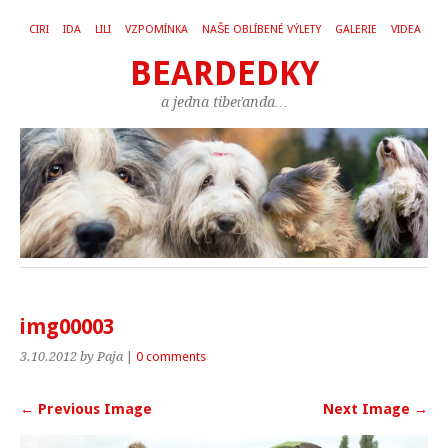
CIRI
IDA
LILI
VZPOMÍNKA
NAŠE OBLÍBENÉ VÝLETY
GALERIE
VIDEA
BEARDEDKY
a jedna tibeťanda…
img00003
3.10.2012
by Paja
|
0 comments
← Previous Image
Next Image →