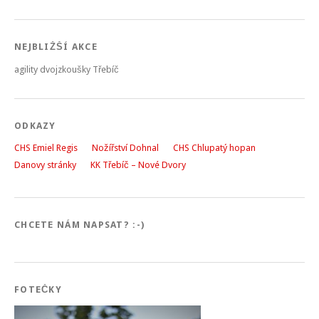
NEJBLIŽŠÍ AKCE
agility dvojzkoušky Třebíč
ODKAZY
CHS Emiel Regis
Nožířství Dohnal
CHS Chlupatý hopan
Danovy stránky
KK Třebíč – Nové Dvory
CHCETE NÁM NAPSAT? :-)
FOTEČKY