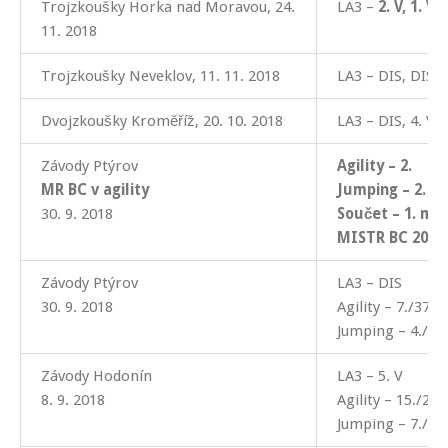
Trojzkoušky Horka nad Moravou, 24.
LA3 –
2. V,
1. V
, 
11. 2018
Trojzkoušky Neveklov, 11. 11. 2018
LA3 – DIS, DIS,
Dvojzkoušky Kroměříž, 20. 10. 2018
LA3 – DIS, 4. VD
Závody Ptýrov
Agility – 2.
MR BC v agility
Jumping – 2.
30. 9. 2018
Součet – 1. mí
MISTR BC 2018
Závody Ptýrov
LA3 – DIS
30. 9. 2018
Agility – 7./37
Jumping – 4./37
Závody Hodonín
LA3 – 5. V
8. 9. 2018
Agility – 15./28
Jumping – 7./27