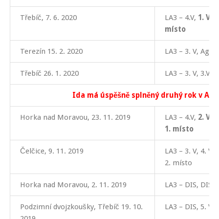
Třebíč, 7. 6. 2020
LA3 – 4.V,
1. V, 
místo
Terezín 15. 2. 2020
LA3 – 3. V, Agi –
Třebíč 26. 1. 2020
LA3 – 3. V, 3.V, 
Ida má úspěšně splněný druhý rok v A3!
Horka nad Moravou, 23. 11. 2019
LA3 – 4.V,
2. V, 
1. místo
Čelčice, 9. 11. 2019
LA3 – 3. V, 4. V,
2. místo
Horka nad Moravou, 2. 11. 2019
LA3 – DIS, DIS, 4
Podzimní dvojzkoušky, Třebíč 19. 10.
LA3 – DIS, 5. V
2019