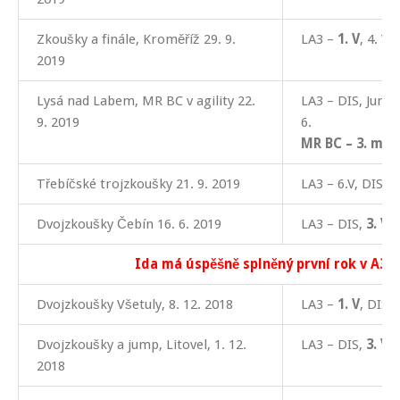
Zkoušky a finále, Kroměříž 29. 9.
LA3 –
1. V
, 4. V,
2019
Lysá nad Labem, MR BC v agility 22.
LA3 – DIS, Jump –
9. 2019
6.
MR BC – 3. míst
Třebíčské trojzkoušky 21. 9. 2019
LA3 – 6.V, DIS, D
Dvojzkoušky Čebín 16. 6. 2019
LA3 – DIS,
3. V
Ida má úspěšně splněný první rok v A3!
Dvojzkoušky Všetuly, 8. 12. 2018
LA3 –
1. V
, DIS
Dvojzkoušky a jump, Litovel, 1. 12.
LA3 – DIS,
3. V
,
2018