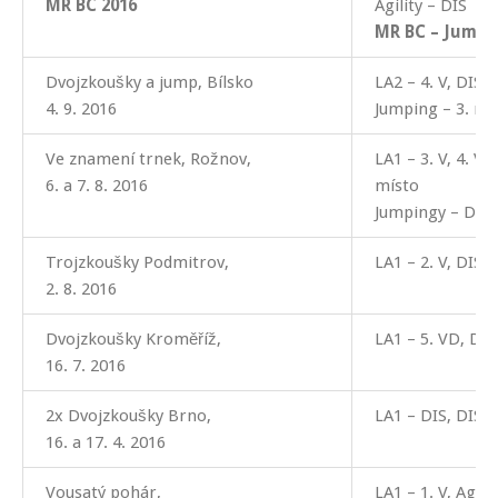
MR BC 2016
Agility – DIS
MR BC – Jump –
Dvojzkoušky a jump, Bílsko
LA2 – 4. V, DIS
4. 9. 2016
Jumping – 3. mí
Ve znamení trnek, Rožnov,
LA1 – 3. V, 4. V,
6. a 7. 8. 2016
místo
Jumpingy – DIS,
Trojzkoušky Podmitrov,
LA1 – 2. V, DIS, 
2. 8. 2016
Dvojzkoušky Kroměříž,
LA1 – 5. VD, DIS
16. 7. 2016
2x Dvojzkoušky Brno,
LA1 – DIS, DIS, D
16. a 17. 4. 2016
Vousatý pohár,
LA1 – 1. V, Agili