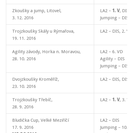
Zkoušky a jump, Litovel,
LA2 –
1. V
, DIS
3. 12. 2016
Jumping – DIS
Trojzkoušky Skály u Rýmařova,
LA2 – DIS, 2. V, 
19. 11. 2016
Agility závody, Horka n. Moravou,
LA2 – 6. VD
28. 10. 2016
Agility – DIS
Jumping – DIS
Dvojzkoušky Kroměříž,
LA2 – DIS, DIS
23. 10. 2016
Trojzkoušky Třebíč,
LA2 –
1. V
, 3. VD
28. 9. 2016
Bludička Cup, Velké Meziříčí
LA2 – DIS
17. 9. 2016
Jumping – 10. m