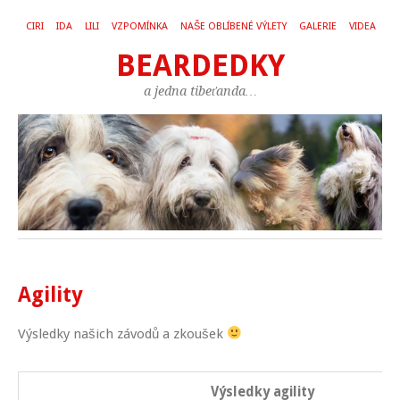
CIRI
IDA
LILI
VZPOMÍNKA
NAŠE OBLÍBENÉ VÝLETY
GALERIE
VIDEA
BEARDEDKY
a jedna tibeťanda…
Agility
Výsledky našich závodů a zkoušek
Výsledky agility