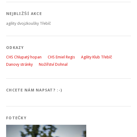
NEJBLIŽŠÍ AKCE
agility dvojzkoušky Třebíč
ODKAZY
CHS Chlupatý hopan
CHS Emiel Regis
Agility Klub Třebíč
Danovy stránky
Nožířství Dohnal
CHCETE NÁM NAPSAT? :-)
FOTEČKY