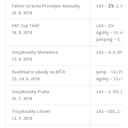
Faktor strachu Prostějov 4zkoušky
LA3 –
2.V
, 2. V, 
26. 8. 2018
KAT Cup Třešť
LA3 – 2.V
18. 8. 2018
Agility – 10. mís
Jumping – 3. mí
Dvojzkoušky Mohelnice
LA3 – 4. V, DIS
12. 8. 2018
Kvalifikační závody na MČR
Jump – 13./73, 3
23.-24. 6. 2018
Agility – 13./75,
Dvojzkoušky Praha
LA3 – 2. VD, DIS
26. 5. 2018
Trojzkoušky Litovel
LA3 – DIS, 2. V, 
13. 5. 2018