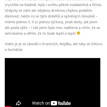
zrychlila na kladině, byla i vcelku pěkně ovladatelná a fičela.
Vždycky se nám ale nějakou drobnou chybou podařilo
disknout, takže co se týče doběhů a splněných zkoušek –
máme jednou 5. V (s jednou tyčkou), jinak disky. Jak jsem
ale psala výše – i tak jsem byla moc nadšená a cítím, že se
sehráváme a věřím, že to bude lepší a lepší
Video je je ze závodů v Hranicích, Nejdku, ale taky ze Zetoru
a Suchdola.