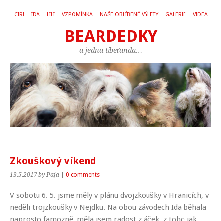
CIRI
IDA
LILI
VZPOMÍNKA
NAŠE OBLÍBENÉ VÝLETY
GALERIE
VIDEA
BEARDEDKY
a jedna tibeťanda…
Zkouškový víkend
13.5.2017
by Paja
|
0 comments
V sobotu 6. 5. jsme měly v plánu dvojzkoušky v Hranicích, v
neděli trojzkoušky v Nejdku. Na obou závodech Ida běhala
naprosto famozně, měla jsem radost z áček, z toho jak