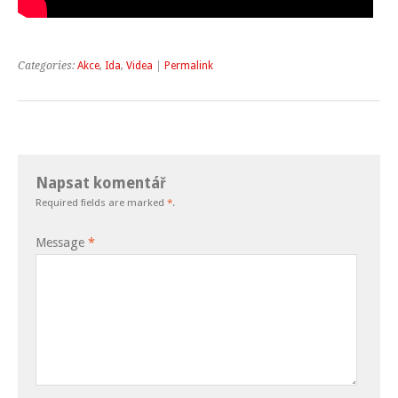
Categories:
Akce
,
Ida
,
Videa
|
Permalink
Napsat komentář
Required fields are marked
*
.
Message
*