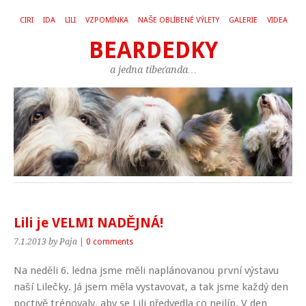
CIRI
IDA
LILI
VZPOMÍNKA
NAŠE OBLÍBENÉ VÝLETY
GALERIE
VIDEA
BEARDEDKY
a jedna tibeťanda…
Lili je VELMI NADĚJNÁ!
7.1.2013
by Paja
|
0 comments
Na neděli 6. ledna jsme měli naplánovanou první výstavu
naší Lilečky. Já jsem měla vystavovat, a tak jsme každý den
poctivě trénovaly, aby se Lili předvedla co nejlíp. V den