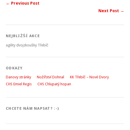
← Previous Post
Next Post →
NEJBLIŽŠÍ AKCE
agility dvojzkoušky Třebíč
ODKAZY
Danovy stránky
Nožířství Dohnal
KK Třebíč – Nové Dvory
CHS Emiel Regis
CHS Chlupatý hopan
CHCETE NÁM NAPSAT? :-)