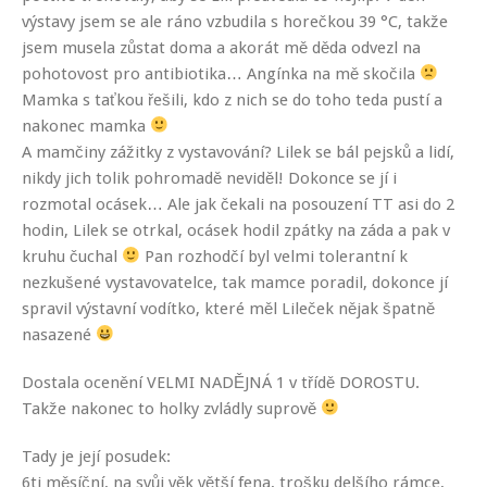
výstavy jsem se ale ráno vzbudila s horečkou 39 °C, takže
jsem musela zůstat doma a akorát mě děda odvezl na
pohotovost pro antibiotika… Angínka na mě skočila
Mamka s taťkou řešili, kdo z nich se do toho teda pustí a
nakonec mamka
A mamčiny zážitky z vystavování? Lilek se bál pejsků a lidí,
nikdy jich tolik pohromadě neviděl! Dokonce se jí i
rozmotal ocásek… Ale jak čekali na posouzení TT asi do 2
hodin, Lilek se otrkal, ocásek hodil zpátky na záda a pak v
kruhu čuchal
Pan rozhodčí byl velmi tolerantní k
nezkušené vystavovatelce, tak mamce poradil, dokonce jí
spravil výstavní vodítko, které měl Lileček nějak špatně
nasazené
Dostala ocenění VELMI NADĚJNÁ 1 v třídě DOROSTU.
Takže nakonec to holky zvládly suprově
Tady je její posudek:
6ti měsíční, na svůj věk větší fena, trošku delšího rámce,