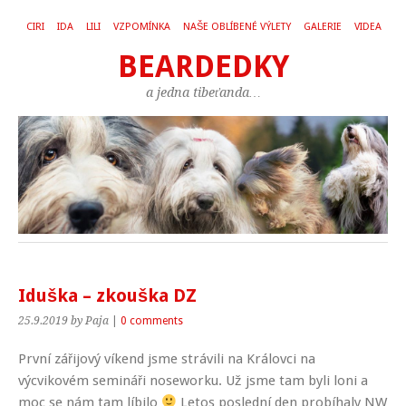
CIRI
IDA
LILI
VZPOMÍNKA
NAŠE OBLÍBENÉ VÝLETY
GALERIE
VIDEA
BEARDEDKY
a jedna tibeťanda…
Iduška – zkouška DZ
25.9.2019
by Paja
|
0 comments
První zářijový víkend jsme strávili na Královci na
výcvikovém semináři noseworku. Už jsme tam byli loni a
moc se nám tam líbilo
Letos poslední den probíhaly NW