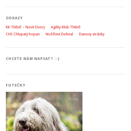
ODKAZY
KK Třebíč – Nové Dvory
Agility Klub Třebíč
CHS Chlupatý hopan
Nožířství Dohnal
Danovy stránky
CHCETE NÁM NAPSAT? :-)
FOTEČKY