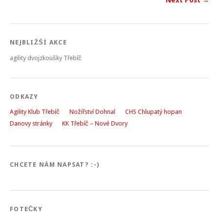
NEJBLIŽŠÍ AKCE
agility dvojzkoušky Třebíč
ODKAZY
Agility Klub Třebíč
Nožířství Dohnal
CHS Chlupatý hopan
Danovy stránky
KK Třebíč – Nové Dvory
CHCETE NÁM NAPSAT? :-)
FOTEČKY