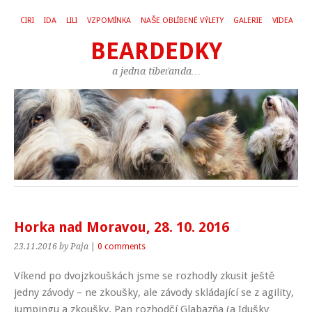
CIRI
IDA
LILI
VZPOMÍNKA
NAŠE OBLÍBENÉ VÝLETY
GALERIE
VIDEA
BEARDEDKY
a jedna tibeťanda…
Horka nad Moravou, 28. 10. 2016
23.11.2016
by Paja
|
0 comments
Víkend po dvojzkouškách jsme se rozhodly zkusit ještě
jedny závody – ne zkoušky, ale závody skládající se z agility,
jumpingu a zkoušky. Pan rozhodčí Glabazňa (a Idušky