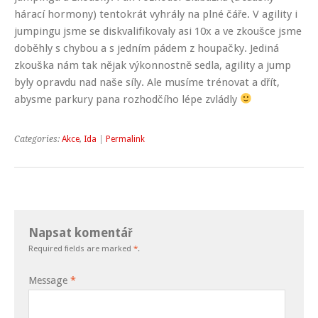
hárací hormony) tentokrát vyhrály na plné čáře. V agility i
jumpingu jsme se diskvalifikovaly asi 10x a ve zkoušce jsme
doběhly s chybou a s jedním pádem z houpačky. Jediná
zkouška nám tak nějak výkonnostně sedla, agility a jump
byly opravdu nad naše síly. Ale musíme trénovat a dřít,
abysme parkury pana rozhodčího lépe zvládly
Categories:
Akce
,
Ida
|
Permalink
Napsat komentář
Required fields are marked
*
.
Message
*