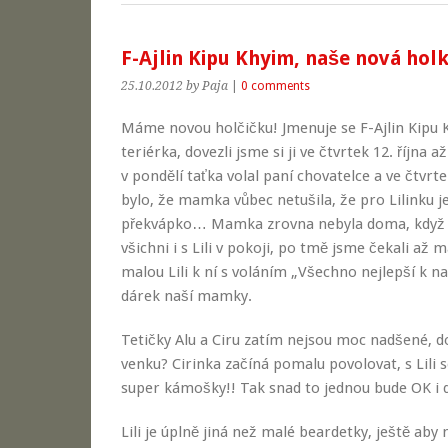
F-Ajlin Kipu Khyim, naše nová hol
25.10.2012
by Paja
|
0 comments
Máme novou holčičku! Jmenuje se F-Ajlin Kipu Kh
teriérka, dovezli jsme si ji ve čtvrtek 12. října 
v pondělí taťka volal paní chovatelce a ve čtvrtek
bylo, že mamka vůbec netušila, že pro Lilinku j
překvápko… Mamka zrovna nebyla doma, když jsm
všichni i s Lili v pokoji, po tmě jsme čekali až 
malou Lili k ní s voláním „Všechno nejlepší k n
dárek naší mamky.
Tetičky Alu a Ciru zatím nejsou moc nadšené, dom
venku? Cirinka začíná pomalu povolovat, s Lili s
super kámošky!! Tak snad to jednou bude OK i
Lili je úplně jiná než malé beardetky, ještě aby