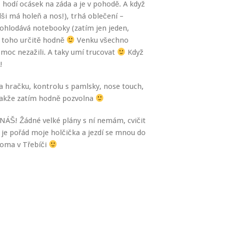
hodí ocásek na záda a je v pohodě. A když
dši má holeň a nos!), trhá oblečení –
ohlodává notebooky (zatím jen jeden,
y toho určitě hodně
Venku všechno
moc nezažili. A taky umí trucovat
Když
!
na hračku, kontrolu s pamlsky, nose touch,
, takže zatím hodně pozvolna
 NÁŠ! Žádné velké plány s ní nemám, cvičit
je pořád moje holčička a jezdí se mnou do
doma v Třebíči