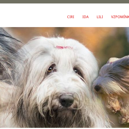
CIRI
IDA
LILI
VZPOMÍN