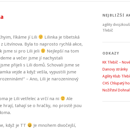
NEJBLIŽŠÍ A
ka
agility dvojzkou
Třebíč
yim, říkáme jí Lili
Lilinka je tibetská
až z Litvínova. Byla to naprosto rychlá akce,
 jsme si pro Lili jeli
Nejlepší na tom
ODKAZY
edeme a večer jsme jí nachystali
KK Třebíč – Nov
e přijeli s Lili domů. Schovali jsme se
Danovy stránky
mamka vejde a když vešla, vypustili jsme
Agility Klub Třeb
arozeninám!“ – Ano, Lili je narozeninový
CHS Chlupatý h
Nožířství Dohnal
a je Lili vetřelec a vrčí na ni
Ale
e hrají, tahají se o hračky, no prostě jsou
 doma.
 ne, když je TT
Je mnohem divočejší,