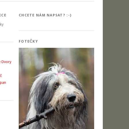
KCE
CHCETE NÁM NAPSAT? :-)
šky
FOTEČKY
é Dvory
íč
opan