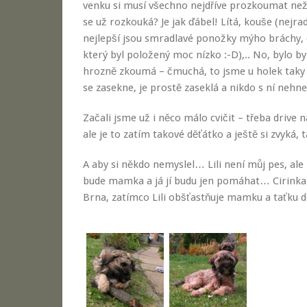
venku si musí všechno nejdříve prozkoumat než 
se už rozkouká? Je jak ďábel! Lítá, kouše (nejra
nejlepší jsou smradlavé ponožky mýho bráchy, 
který byl položený moc nízko :-D),.. No, bylo b
hrozně zkoumá – čmuchá, to jsme u holek taky 
se zasekne, je prostě zaseklá a nikdo s ní nehne
Začali jsme už i něco málo cvičit – třeba drive 
ale je to zatím takové děťátko a ještě si zvyká
A aby si někdo nemyslel… Lili není můj pes, ale
bude mamka a já jí budu jen pomáhat… Cirinka 
Brna, zatímco Lili obšťastňuje mamku a taťku 