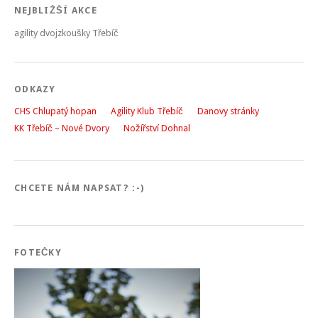
NEJBLIŽŠÍ AKCE
agility dvojzkoušky Třebíč
ODKAZY
CHS Chlupatý hopan
Agility Klub Třebíč
Danovy stránky
KK Třebíč – Nové Dvory
Nožířství Dohnal
CHCETE NÁM NAPSAT? :-)
FOTEČKY