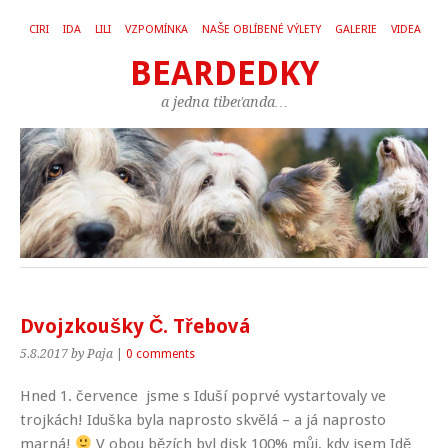
CIRI
IDA
LILI
VZPOMÍNKA
NAŠE OBLÍBENÉ VÝLETY
GALERIE
VIDEA
BEARDEDKY
a jedna tibeťanda…
Dvojzkoušky Č. Třebová
5.8.2017
by Paja
|
0 comments
Hned 1. července jsme s Iduší poprvé vystartovaly ve
trojkách! Iduška byla naprosto skvělá – a já naprosto
marná!
V obou bězích byl disk 100% můj, kdy jsem Idě