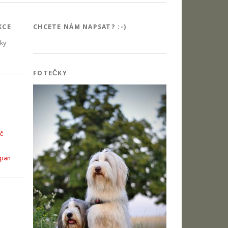
KCE
CHCETE NÁM NAPSAT? :-)
šky
FOTEČKY
íč
opan