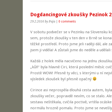
Dogdancingové zkoušky Pezinok 27
29.2.2016
by Paja
|
0 comments
V sobotu podvečer se v Pezinku na Slovensku k
sem, protože zkoušky v ten den v Brně se konal
těžké prostředí. Proto jsme jeli raději dál, ale 
jsem ji viděla! A zůstali jsme do neděle a udělal
Každá z holek měla nacvičeno na jednu zkoušku
„kůň“ byla hlavně Ciri, která poslední měsíc cvi
Prostě WOW! Přesně ty věci, s kterými u ní nejvíc
výsledek zkoušek byl přesně opačný
Cirince asi neprospěla dlouhá cesta autem, byla
zkoušky večer, popravdě nevím, co se stalo. Ale
sestavu neštěkala, cvičila poctivě, vrtěla ocásk
normálu hrozně pomalu. Proto jsme se nevešly d