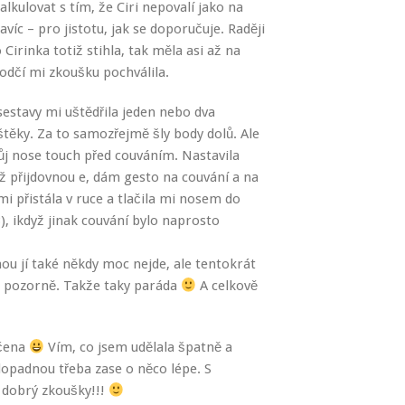
alkulovat s tím, že Ciri nepovalí jako na
avíc – pro jistotu, jak se doporučuje. Raději
 Cirinka totiž stihla, tak měla asi až na
odčí mi zkoušku pochválila.
estavy mi uštědřila jeden nebo dva
štěky. Za to samozřejmě šly body dolů. Ale
můj nose touch před couváním. Nastavila
ež přijdovnou e, dám gesto na couvání a na
mi přistála v ruce a tlačila mi nosem do
), ikdyž jinak couvání bylo naprosto
!
ou jí také někdy moc nejde, ale tentokrát
ně pozorně. Takže taky paráda
A celkově
učena
Vím, co jsem udělala špatně a
dopadnou třeba zase o něco lépe. S
 dobrý zkoušky!!!