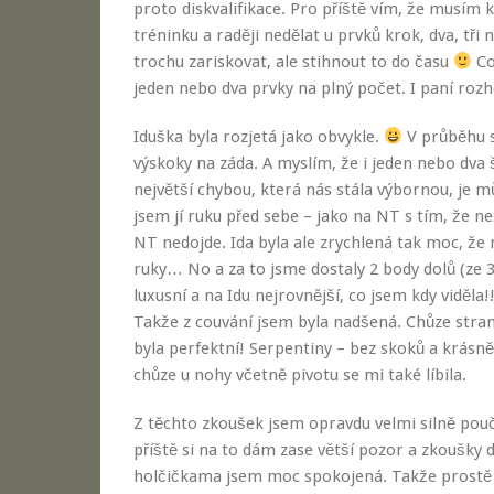
proto diskvalifikace. Pro příště vím, že musím k
tréninku a raději nedělat u prvků krok, dva, tři n
trochu zariskovat, ale stihnout to do času
Co
jeden nebo dva prvky na plný počet. I paní rozh
Iduška byla rozjetá jako obvykle.
V průběhu s
výskoky na záda. A myslím, že i jeden nebo dva 
největší chybou, která nás stála výbornou, je 
jsem jí ruku před sebe – jako na NT s tím, že n
NT nedojde. Ida byla ale zrychlená tak moc, že 
ruky… No a za to jsme dostaly 2 body dolů (ze 3
luxusní a na Idu nejrovnější, co jsem kdy viděla!
Takže z couvání jsem byla nadšená. Chůze stran
byla perfektní! Serpentiny – bez skoků a krás
chůze u nohy včetně pivotu se mi také líbila.
Z těchto zkoušek jsem opravdu velmi silně po
příště si na to dám zase větší pozor a zkoušky 
holčičkama jsem moc spokojená. Takže prostě