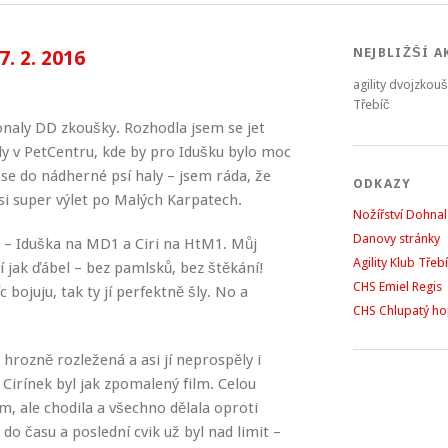
NEJBLIŽŠÍ A
. 2. 2016
agility dvojzkou
Třebíč
onaly DD zkoušky. Rozhodla jsem se jet
y v PetCentru, kde by pro Idušku bylo moc
zase do nádherné psí haly – jsem ráda, že
ODKAZY
i si super výlet po Malých Karpatech.
Nožířství Dohnal
Danovy stránky
 – Iduška na MD1 a Ciri na HtM1. Můj
Agility Klub Třeb
čí jak ďábel – bez pamlsků, bez štěkání!
CHS Emiel Regis
 bojuju, tak ty jí perfektně šly. No a
CHS Chlupatý h
 hrozně rozležená a asi jí neprospěly i
 Cirínek byl jak zpomalený film. Celou
em, ale chodila a všechno dělala oproti
o času a poslední cvik už byl nad limit –