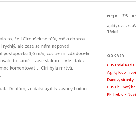
NEJBLIŽŠÍ A
agility dvojzkou
Třebíč
alo to, že i Ciroušek se těší, měla dobrou
ál rychlý, ale zase se nám nepovedl
l postupovku 3,6 m/s, což se mi zdá docela
ODKAZY
kovalo to samé – zase slalom… Ale i tak z
CHS Emiel Regis
a moc komentovat… Ciri byla mrtvá,
Agility Klub Třeb
.
Danovy stránky
CHS Chlupatý h
ak. Doufám, že další agility závody budou
KK Třebíč – Nov