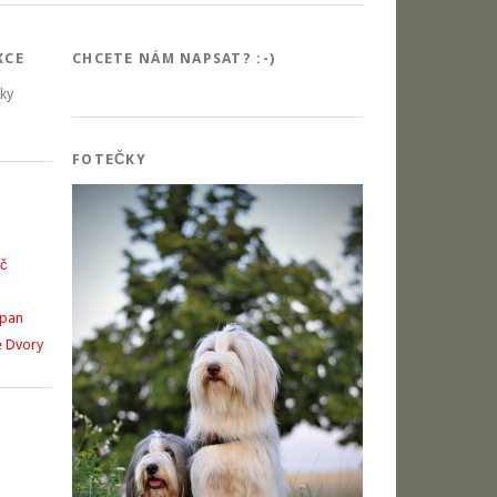
KCE
CHCETE NÁM NAPSAT? :-)
šky
FOTEČKY
íč
opan
é Dvory