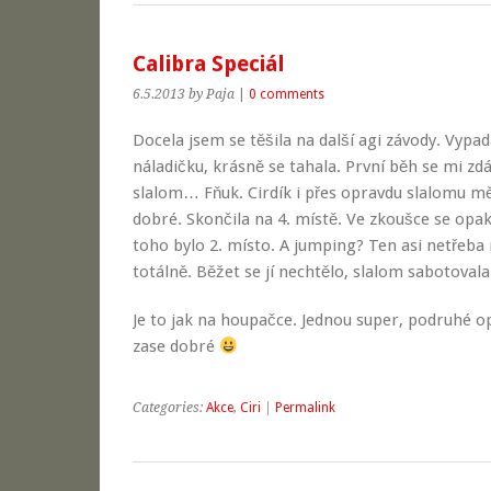
Calibra Speciál
6.5.2013
by Paja
|
0 comments
Docela jsem se těšila na další agi závody. Vypad
náladičku, krásně se tahala. První běh se mi zd
slalom… Fňuk. Cirdík i přes opravdu slalomu mě
dobré. Skončila na 4. místě. Ve zkoušce se opa
toho bylo 2. místo. A jumping? Ten asi netřeb
totálně. Běžet se jí nechtělo, slalom sabotovala
Je to jak na houpačce. Jednou super, podruhé op
zase dobré
Categories:
Akce
,
Ciri
|
Permalink