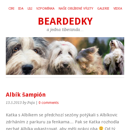
CIRI
IDA
LILI
VZPOMÍNKA
NAŠE OBLÍBENÉ VÝLETY
GALERIE
VIDEA
BEARDEDKY
a jedna tibeťanda…
Albík šampión
13.5.2013
by Paja
|
0 comments
Katka s Albíkem se předchozí sezóny potýkali s Albíkovic
zdrháním z parkuru za fenkama… Pak se Katka rozhodla
nechat Albíka vykastrovat, aby měli pokoj oba
Od tý