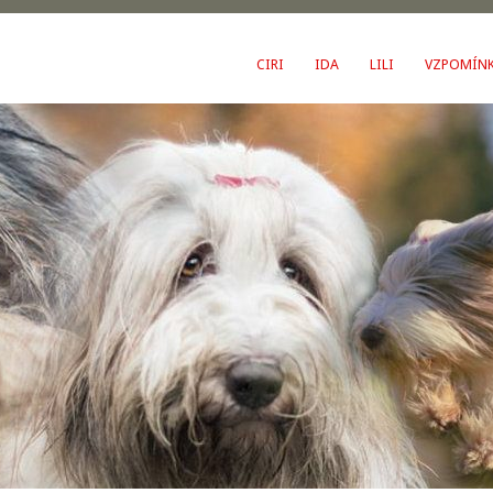
CIRI
IDA
LILI
VZPOMÍN