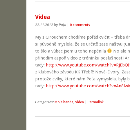
Videa
22.11.2012
by Paja
|
0 comments
My s Cirouchem chodíme pořád cvičit – třeba dn
si původně myslela, že se určitě zase naštvu (Ci
to šlo a vůbec jsem u toho nepěnila
No ale n
přihodím aspoň video z tréninku poslušnosti 
tady:
http://www.youtube.com/watch?v=RjEbQI
z klubového závodu KK Třebíč Nové-Dvory. Zase
protože cviky, které nám Peťa vymyslela, byly 
tady:
http://www.youtube.com/watch?v=An8lwK
Categories:
Moje banda
,
Videa
|
Permalink