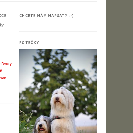
KCE
CHCETE NÁM NAPSAT? :-)
šky
FOTEČKY
é Dvory
íč
opan