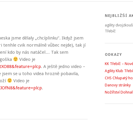
NEJBLIŽŠÍ A
agility dvojzkou
Třebíč
eska jsme dělaly „chcíplinku“. Ikdyž jsem
ri tenhle cvik normálně vůbec nejde), tak jí
ení kdo by nás natáčel… Tak sem
ODKAZY
Argoška
Video je
KK Třebíč – Nov
tXO88&feature=plcp
. A ještě jedno video –
Agility Klub Třeb
 jsem se u toho videa hrozně pobavila,
CHS Chlupatý h
boží
Video je
Danovy stránky
lOfN8&feature=plcp
.
Nožířství Dohnal