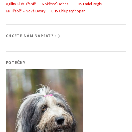
Agility Klub Třebíč
Nožířství Dohnal
CHS Emiel Regis
KK Třebíč – Nové Dvory
CHS Chlupatý hopan
CHCETE NÁM NAPSAT? :-)
FOTEČKY