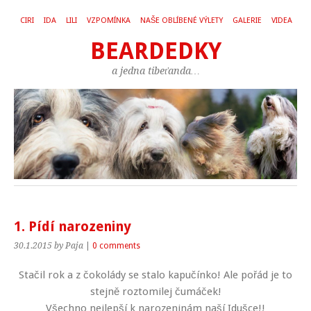
CIRI
IDA
LILI
VZPOMÍNKA
NAŠE OBLÍBENÉ VÝLETY
GALERIE
VIDEA
BEARDEDKY
a jedna tibeťanda…
1. Pídí narozeniny
30.1.2015
by Paja
|
0 comments
Stačil rok a z čokolády se stalo kapučínko! Ale pořád je to
stejně roztomilej čumáček!
Všechno nejlepší k narozeninám naší Idušce!!